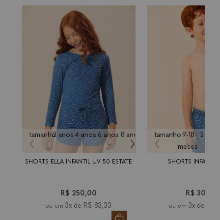
tamanho
2 anos
4 anos
6 anos
8 anos
10
tamanho
12
9-18
2 ano
anos
anos
meses
SHORTS ELLA INFANTIL UV 50 ESTATE
SHORTS INFANTIL
R$ 250,00
R$ 300,0
3x de
R$ 83,33
3x de
R$ 