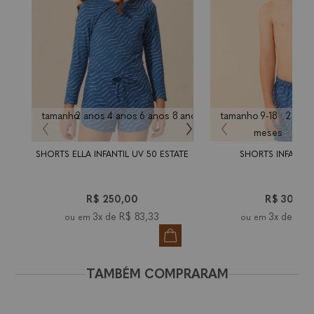
tamanho
2 anos
4 anos
6 anos
8 anos
10
tamanho
12
9-18
2 ano
anos
anos
meses
SHORTS ELLA INFANTIL UV 50 ESTATE
SHORTS INFANTIL
R$ 250,00
R$ 300,0
3x de
R$ 83,33
3x de
R$ 
TAMBÉM COMPRARAM