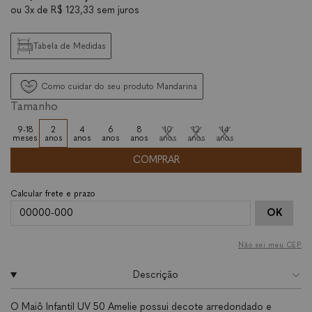
ou
3x
de
R$ 123,33
sem juros
Tabela de Medidas
Como cuidar do seu produto Mandarina
Tamanho
9-18
2
4
6
8
10
12
14
meses
anos
anos
anos
anos
anos
anos
anos
COMPRAR
OK
Não sei meu CEP
Descrição
O Maiô Infantil UV 50 Amelie possui decote arredondado e