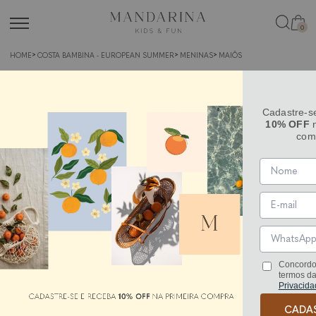
0
HOME
COSTA BAMBINA - EUROPEAN SUMMER
MENINAS
MAIÔS
Cadastre-s
10% OFF
n
com
Concordo
termos d
Privacida
CADA