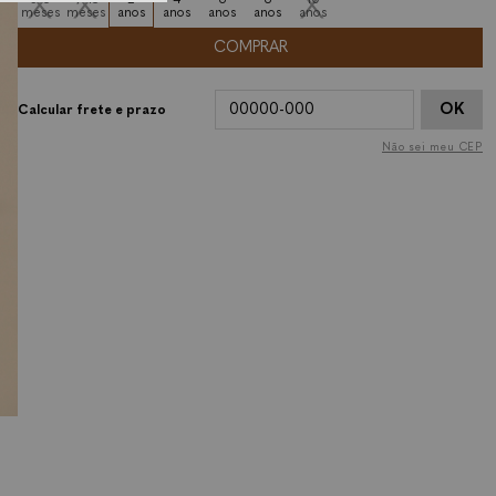
meses
meses
anos
anos
anos
anos
anos
COMPRAR
OK
Não sei meu CEP