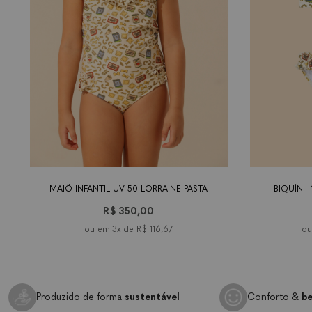
tamanho
9-18
2 anos
4
6 anos
8 anos
10
tamanho
12
2 an
14
meses
anos
anos
anos
anos
MAIÔ INFANTIL UV 50 LORRAINE PASTA
BIQUÍNI 
R$ 350,00
3x de
R$ 116,67
Produzido de forma
sustentável
Conforto &
be