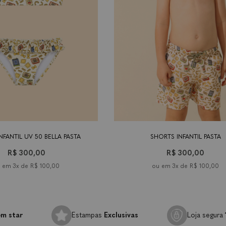
os
4
6 anos
8 anos
10
12
tamanho
14
9-18
2 anos
6 anos
8 an
anos
anos
anos
anos
meses
INFANTIL UV 50 BELLA PASTA
SHORTS INFANTIL PASTA
R$ 300,00
R$ 300,00
3x de
R$ 100,00
3x de
R$ 100,00
m star
Estampas
Exclusivas
Loja segura