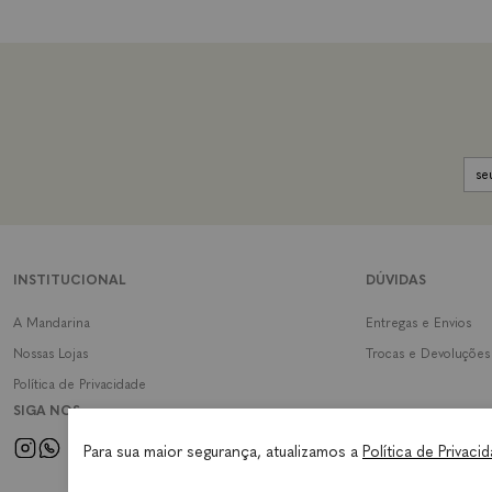
INSTITUCIONAL
DÚVIDAS
A Mandarina
Entregas e Envios
Nossas Lojas
Trocas e Devoluções
Política de Privacidade
SIGA NOS
Para sua maior segurança, atualizamos a
Política de Privaci