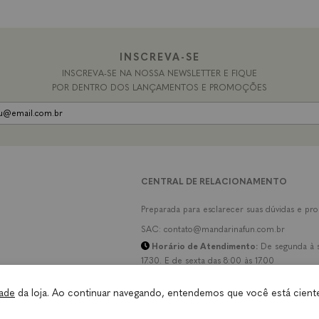
INSCREVA-SE
INSCREVA-SE NA NOSSA NEWSLETTER E FIQUE
POR DENTRO DOS LANÇAMENTOS E PROMOÇÕES
CENTRAL DE RELACIONAMENTO
Preparada para esclarecer suas dúvidas e pr
SAC: contato@mandarinafun.com.br
Horário de Atendimento:
De segunda à s
17:30. E de sexta das 8:00 às 17:00
TIRE SUAS DÚVIDAS
dade
da loja. Ao continuar navegando, entendemos que você está cient