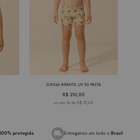
os
10
12
tamanho
3-6
9-18
2 anos
4
6 anos
8 anos
10
anos
anos
meses
meses
anos
ano
SUNGA INFANTIL UV 50 PASTA
R$ 210,00
3x de
R$ 70,00
100% protegida
Entregamos em todo o
Brasil