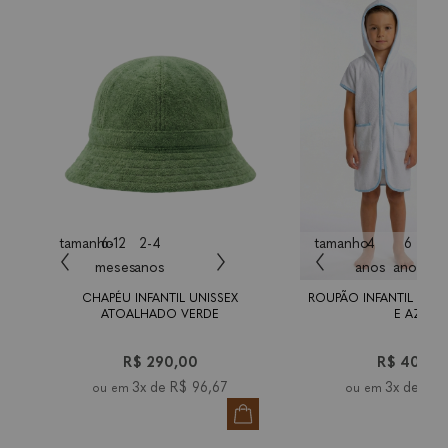
tamanho
6-12
2-4
tamanho
4
6
1
meses
anos
anos
anos
an
CHAPÉU INFANTIL UNISSEX
ROUPÃO INFANTIL UNI
ATOALHADO VERDE
E AZUL
R$ 290,00
R$ 400,0
3x de
R$ 96,67
3x de
R$ 