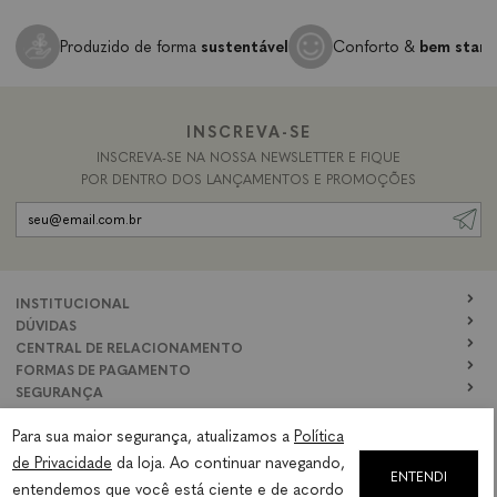
Produzido de forma
sustentável
Conforto &
bem star
INSCREVA-SE
INSCREVA-SE NA NOSSA NEWSLETTER E FIQUE
POR DENTRO DOS LANÇAMENTOS E PROMOÇÕES
INSTITUCIONAL
DÚVIDAS
CENTRAL DE RELACIONAMENTO
FORMAS DE PAGAMENTO
SEGURANÇA
SIGA NOS
Para sua maior segurança, atualizamos a
Política
de Privacidade
da loja. Ao continuar navegando,
ENTENDI
entendemos que você está ciente e de acordo