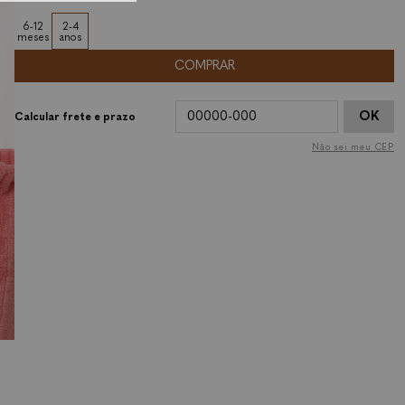
6-12
2-4
meses
anos
COMPRAR
OK
Não sei meu CEP