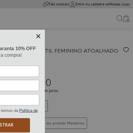
Fale conosco
Entre ou cadastre-se
Nossas Lojas
0
aranta 10% OFF
CHAPÉU INFANTIL FEMININO ATOALHADO
ra compra!
ROSA
Mandarina
CH-ROSA-01
R$ 290,00
ou
3x
de
R$ 96,67
sem juros
Tabela de Medidas
 termos da
Política de
Como cuidar do seu produto Mandarina
STRAR
Tamanho