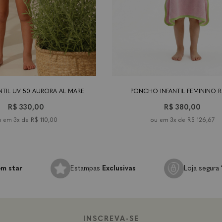
8
2 anos
4
6 anos
8 anos
10
tamanho
12
14
12-18
2 anos
4
6 an
es
anos
anos
anos
anos
meses
anos
NTIL UV 50 AURORA AL MARE
PONCHO INFANTIL FEMININO 
R$ 330,00
R$ 380,00
3x de
R$ 110,00
3x de
R$ 126,67
m star
Estampas
Exclusivas
Loja segura
INSCREVA-SE