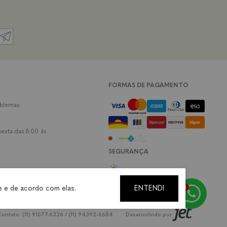
FORMAS DE PAGAMENTO
oblemas.
exta das 8:00 às
SEGURANÇA
e e de acordo com elas.
ENTENDI
ontato: (11) 91077-6326 / (11) 94392-6684
Desenvolvido por