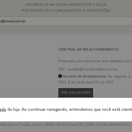
INSCREVA-SE NA NOSSA NEWSLETTER E FIQUE
POR DENTRO DOS LANÇAMENTOS E PROMOÇÕES
CENTRAL DE RELACIONAMENTO
Preparada para esclarecer suas dúvidas e pr
SAC: contato@mandarinafun.com.br
Horário de Atendimento:
De segunda à s
17:30. E de sexta das 8:00 às 17:00
TIRE SUAS DÚVIDAS
dade
da loja. Ao continuar navegando, entendemos que você está cient
 Mandarina, Cidade Jardim | 05502-001-São Paulo-SP | CNPJ: 63.208.088/0001-51 | C