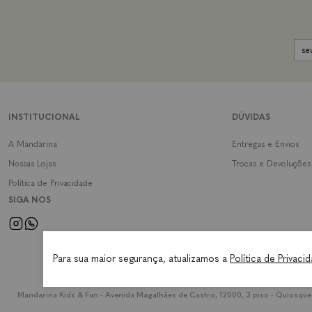
INSTITUCIONAL
DÚVIDAS
A Mandarina
Entregas e Envios
Nossas Lojas
Trocas e Devoluções
Política de Privacidade
SIGA NOS
Para sua maior segurança, atualizamos a
Política de Privaci
Mandarina Kids & Fun - Avenida Magalhães de Castro, 12000, 3 piso - Quiosque