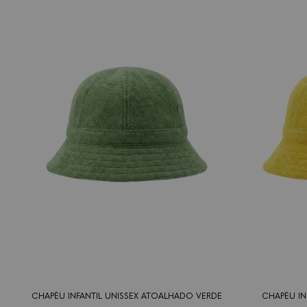
tamanho
6-12
2-4
tamanho
6-12
2-
meses
anos
meses
an
CHAPÉU INFANTIL UNISSEX ATOALHADO VERDE
CHAPÉU IN