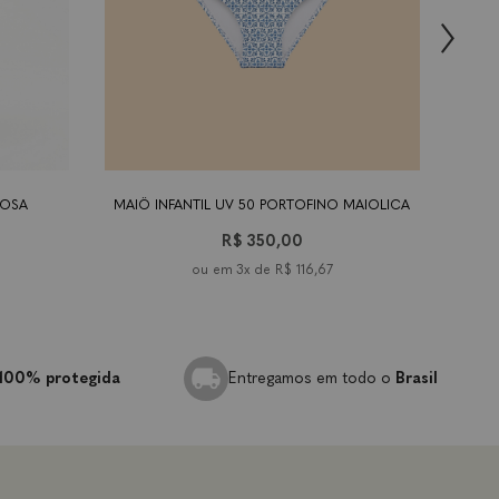
os
8 anos
10
tamanho
12
9-18
2 anos
4
6 anos
8 anos
10
tam
12
anos
anos
meses
anos
anos
ano
ROSA
MAIÔ INFANTIL UV 50 PORTOFINO MAIOLICA
C
R$ 350,00
3x de
R$ 116,67
100% protegida
Entregamos em todo o
Brasil