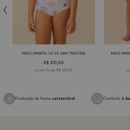
tamanho
9-18
2 anos
4
6 anos
8 anos
10
tamanho
12
14
9-1
meses
anos
anos
anos
anos
mes
MAIÔ INFANTIL UV 50 SAM TRATORIA
MAIÔ INFA
R$ 310,00
3x de
R$ 103,33
Produzido de forma
sustentável
Conforto &
be