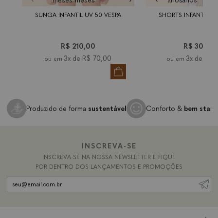
meses
meses
anos
anos
anos
SUNGA INFANTIL UV 50 VESPA
SHORTS INFANTIL D
R$ 210,00
R$ 300,0
3x de
R$ 70,00
3x de
R$ 
Produzido de forma
sustentável
Conforto &
bem star
INSCREVA-SE
INSCREVA-SE NA NOSSA NEWSLETTER E FIQUE
POR DENTRO DOS LANÇAMENTOS E PROMOÇÕES