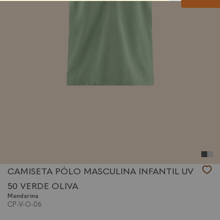
CAMISETA PÓLO MASCULINA INFANTIL UV
50 VERDE OLIVA
Mandarina
CP-V-O-06