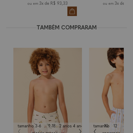
3x de
R$ 93,33
3x de
R$ 
TAMBÉM COMPRARAM
tamanho
3-6
9-18
2 anos
4 anos
6 anos
tamanho
8 anos
10
12
10