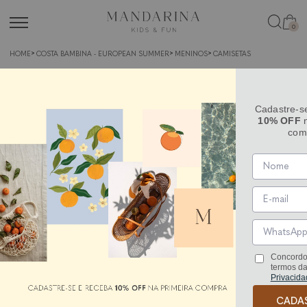
0
HOME
COSTA BAMBINA - EUROPEAN SUMMER
MENINOS
CAMISETAS
Cadastre-s
10% OFF
n
com
Concordo
termos d
Privacida
CADA