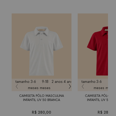
tamanho
3-6
9-18
2 anos
4 anos
6 anos
tamanho
8 anos
3-6
10
9-18
meses
meses
meses
anos
mese
a
CAMISETA PÓLO MASCULINA
CAMISETA PÓLO M
INFANTIL UV 50 BRANCA
INFANTIL UV 50 V
R$ 280,00
R$ 280,0