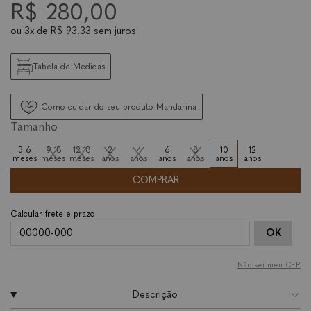
R$ 280,00
ou
3x
de
R$ 93,33
sem juros
Tabela de Medidas
Como cuidar do seu produto Mandarina
Tamanho
3-6
9-18
12-18
2
4
6
8
10
12
meses
meses
meses
anos
anos
anos
anos
anos
anos
COMPRAR
OK
Não sei meu CEP
Descrição