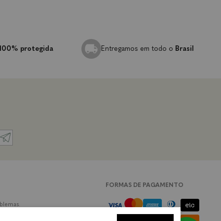
3x de
R$ 113,33
100% protegida
Entregamos em todo o
Brasil
FORMAS DE PAGAMENTO
oblemas.