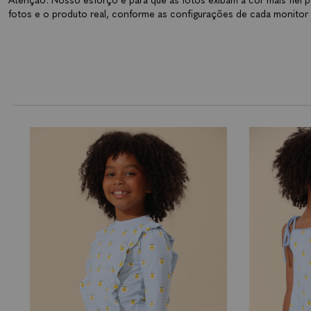
Atenção: Nosso esforço é para que as fotos exibam a cor mais fiel p
fotos e o produto real, conforme as configurações de cada monitor