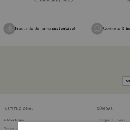
3x de
R$ 100,00
Produzido de forma
sustentável
Conforto &
be
INSTITUCIONAL
DÚVIDAS
A Mandarina
Entregas e Envios
Nossas Lojas
Trocas e Devoluções