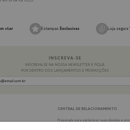
3x de
R$ 113,33
3x de
R$ 110,00
m star
Estampas
Exclusivas
Loja segura
INSCREVA-SE
INSCREVA-SE NA NOSSA NEWSLETTER E FIQUE
POR DENTRO DOS LANÇAMENTOS E PROMOÇÕES
CENTRAL DE RELACIONAMENTO
Preparada para esclarecer suas dúvidas e pr
SAC: contato@mandarinafun.com.br