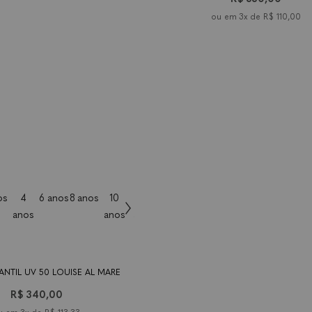
os
4
6 anos
8 anos
10
12
tamanho
14
9-18
2 anos
4
6 an
anos
anos
anos
anos
meses
anos
FANTIL UV 50 LOUISE AL MARE
MAIÔ INFANTIL UV 50 AURORA A
R$ 340,00
R$ 330,00