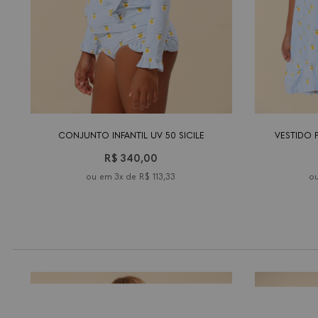
tamanho
2
tamanho
2 an
anos
CONJUNTO INFANTIL UV 50 SICILE
VESTIDO P
R$ 340,00
3x de
R$ 113,33