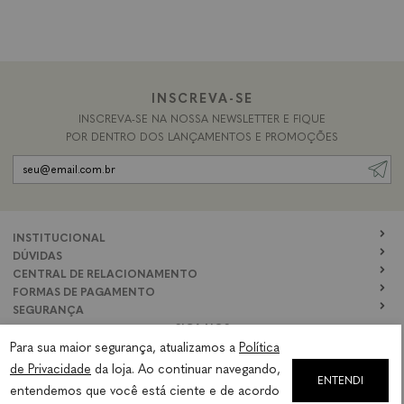
INSCREVA-SE
INSCREVA-SE NA NOSSA NEWSLETTER E FIQUE
POR DENTRO DOS LANÇAMENTOS E PROMOÇÕES
INSTITUCIONAL
DÚVIDAS
CENTRAL DE RELACIONAMENTO
FORMAS DE PAGAMENTO
SEGURANÇA
SIGA NOS
Para sua maior segurança, atualizamos a
Política
de Privacidade
da loja. Ao continuar navegando,
ENTENDI
entendemos que você está ciente e de acordo
Mandarina Kids & Fun - Avenida Magalhães de Castro, 12000, 3 piso -